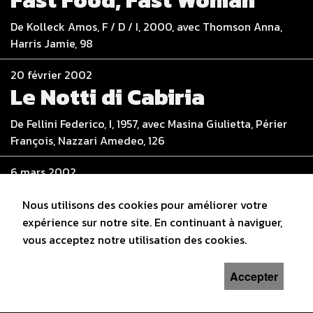
De Kolleck Amos, F / D / I, 2000, avec Thomson Anna,
Harris Jamie, 98
20 février 2002
Le Notti di Cabiria
De Fellini Federico, I, 1957, avec Masina Giulietta, Périer
François, Nazzari Amedeo, 126
6 mars 2002
The Cider House Rules
Nous utilisons des cookies pour améliorer votre
De Hallström Lasse, USA, 1999, avec Maguire Tobey,
expérience sur notre site. En continuant à naviguer,
Terron Charlize, Caine Michael, 131
vous acceptez notre utilisation des cookies.
20 mars 2002
Accepter
Lista de espera