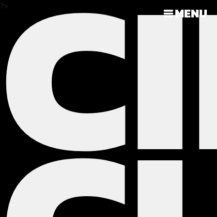
C
?>
MENU