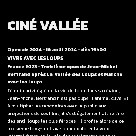
CINÉ VALLÉE
Open air 2024 - 16 août 2024 - dès 19h00
VIVRE AVEC LES LOUPS
France 2023 - Troisième opus de Jean-Michel
Bertrand après La Vallée des Loups et Marche
avec les loups
Témoin privilégié de la vie du loup dans sa région,
Jean-Michel Bertrand n’est pas dupe ; l’animal clive. Et
à multiplier les rencontres avec le public aux
projections de ses films, il s’est également attiré l’ire
des anti-loups les plus féroces… Il profite alors de ce
troisième long-métrage pour explorer la voix
intermédiaire, celle loin des extrémistes de tous