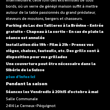
bords, où un verre de génépi maison suffit à mettre
autour de la table passionnés du grand prédateur,
éleveurs de moutons, bergers et chasseurs.
Parking du Lac des Tailleres à la Brévine - Entrée
gratuite - Chapeau à la sortie - En cas de pluie la
séance est annulée
Installation dès 19h - Film à 21h - Prenez vos
sièges, chaises, fauteuils, etc. Des grills sont à
disposition pour vos grillades
Une couverture peut être nécessaire dans la
Sibérie de la Suisse
plus d’infos ici
Pendant la saison
Séances les Vendredis à 20h15 d'octobre à mai
Salle Communale
2414 Le Cerneux-Péquignot