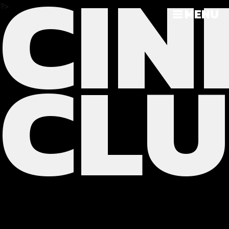
CIN
?>
MENU
CL