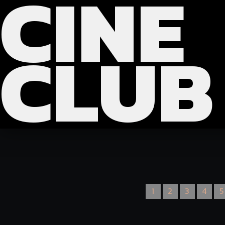
CINE
?>
>>>
CLUB
1
2
3
4
5